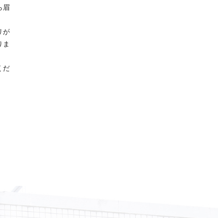
ら眉
リが
りま
くだ