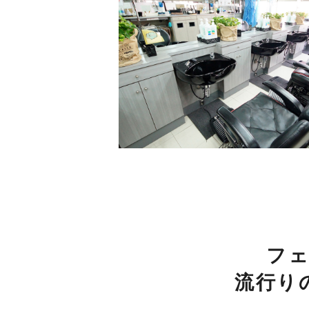
フ
流行り