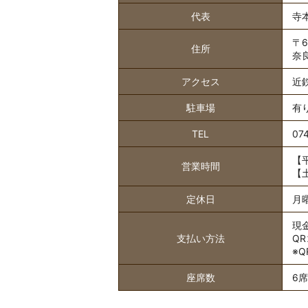
代表
寺本
〒6
住所
奈
アクセス
近
駐車場
有
TEL
07
【平
営業時間
【土
定休日
月
現
支払い方法
QR
※
座席数
6席